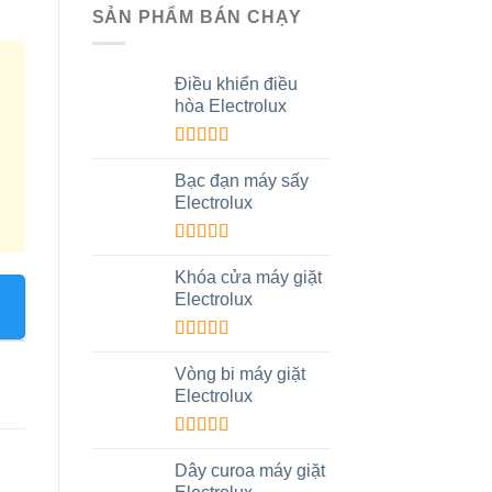
SẢN PHẨM BÁN CHẠY
Điều khiển điều
hòa Electrolux
Được xếp
hạng
5.00
5
Bạc đạn máy sấy
sao
Electrolux
Được xếp
hạng
5.00
5
Khóa cửa máy giặt
sao
Electrolux
Được xếp
hạng
5.00
5
Vòng bi máy giặt
sao
Electrolux
Được xếp
hạng
5.00
5
Dây curoa máy giặt
sao