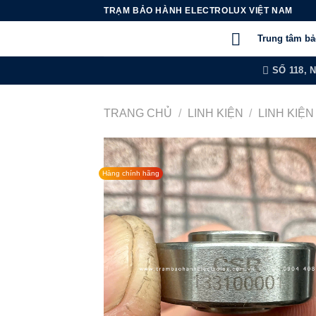
Chuyển
TRẠM BẢO HÀNH ELECTROLUX VIỆT NAM
đến
Trung tâm b
nội
dung
SỐ 118, 
TRANG CHỦ
/
LINH KIỆN
/
LINH KIỆ
Hàng chính hãng