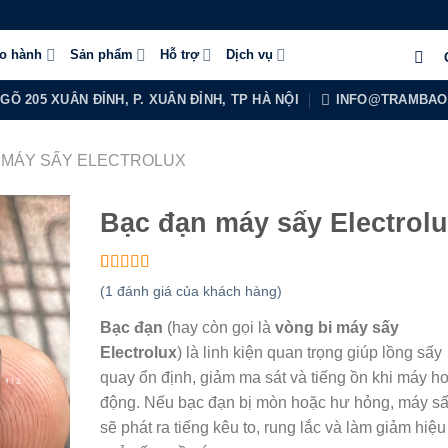
ảo hành
Sản phẩm
Hỗ trợ
Dịch vụ
NGÕ 205 XUÂN ĐỈNH, P. XUÂN ĐỈNH, TP HÀ NỘI
INFO@TRAMBAO
N MÁY SẤY ELECTROLUX
Bạc đạn máy sấy Electrol
5.00
1
trên 5
(
1
đánh giá của khách hàng)
dựa trên
đánh giá
Bạc đạn
(hay còn gọi là
vòng bi máy sấy
Electrolux
) là linh kiện quan trọng giúp lồng sấy
quay ổn định, giảm ma sát và tiếng ồn khi máy ho
động. Nếu bạc đạn bị mòn hoặc hư hỏng, máy s
sẽ phát ra tiếng kêu to, rung lắc và làm giảm hiệu