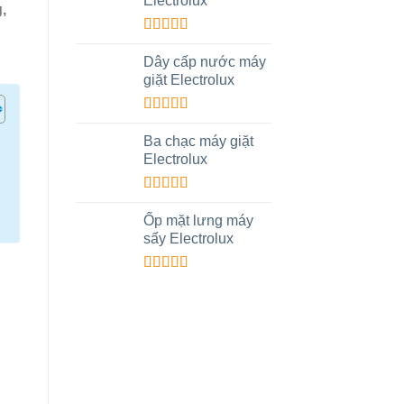
Electrolux
,
Được xếp
hạng
4.00
Dây cấp nước máy
5 sao
giặt Electrolux
Được xếp
hạng
4.00
Ba chạc máy giặt
5 sao
Electrolux
Được xếp
hạng
5.00
5
Ốp mặt lưng máy
sao
sấy Electrolux
Được xếp
hạng
5.00
5
sao