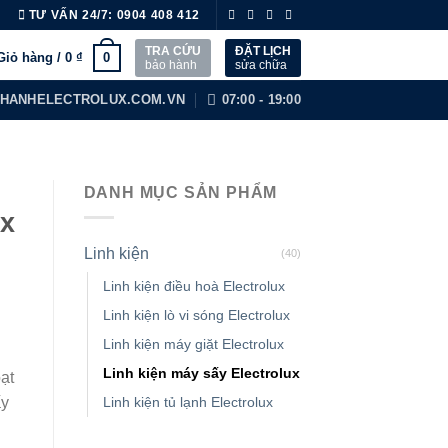
TƯ VẤN 24/7:
0904 408 412
TRA CỨU
ĐẶT LỊCH
0
Giỏ hàng /
0
₫
bảo hành
sửa chữa
HANHELECTROLUX.COM.VN
07:00 - 19:00
DANH MỤC SẢN PHẨM
ux
Linh kiện
(40)
Linh kiện điều hoà Electrolux
Linh kiện lò vi sóng Electrolux
Linh kiện máy giặt Electrolux
Linh kiện máy sấy Electrolux
ạt
Linh kiện tủ lạnh Electrolux
ấy