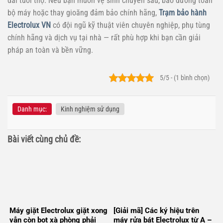
dài tuổi thọ. Nếu bạn muốn vệ sinh chuyên sâu, bảo dưỡng toàn
bộ máy hoặc thay gioăng đảm bảo chính hãng,
Trạm bảo hành
Electrolux VN
có đội ngũ kỹ thuật viên chuyên nghiệp, phụ tùng
chính hãng và dịch vụ tại nhà — rất phù hợp khi bạn cần giải
pháp an toàn và bền vững.
5/5 - (1 bình chọn)
Danh mục:
Kinh nghiệm sử dụng
Bài viết cùng chủ đề:
Máy giặt Electrolux giặt xong
[Giải mã] Các ký hiệu trên
vẫn còn bọt xà phòng phải
máy rửa bát Electrolux từ A –