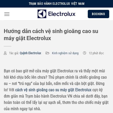
Chuyển
TRẠM BẢO HÀNH ELECTROLUX VIỆT NAM
đến
BOOKING
nội
dung
Hướng dẫn cách vệ sinh gioăng cao su
máy giặt Electrolux
Tác giả:
Quỳnh Electrolux
Kinh nghiệm sử dụng
12 phút đọc
Bạn có bao giờ mở cửa máy giặt Electrolux ra và thấy một mùi
hôi khó chịu bốc lên chưa? Thủ phạm chính là chiếc gioăng cao
su – nơi “trú ngụ” của bụi bẩn, nấm mốc và cặn bột giặt. Đừng
lo! Với
cách vệ sinh gioăng cao su máy giặt Electrolux
cực kỳ
đơn giản mà Trạm bảo hành Electrolux VN chia sẻ dưới đây, bạn
hoàn toàn có thể lấy lại sự sạch sẽ, thơm tho cho chiếc máy giặt
của mình ngay tại nhà.