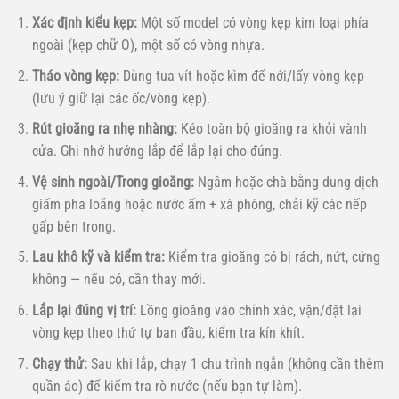
Xác định kiểu kẹp:
Một số model có vòng kẹp kim loại phía
ngoài (kẹp chữ O), một số có vòng nhựa.
Tháo vòng kẹp:
Dùng tua vít hoặc kìm để nới/lấy vòng kẹp
(lưu ý giữ lại các ốc/vòng kẹp).
Rút gioăng ra nhẹ nhàng:
Kéo toàn bộ gioăng ra khỏi vành
cửa. Ghi nhớ hướng lắp để lắp lại cho đúng.
Vệ sinh ngoài/Trong gioăng:
Ngâm hoặc chà bằng dung dịch
giấm pha loãng hoặc nước ấm + xà phòng, chải kỹ các nếp
gấp bên trong.
Lau khô kỹ và kiểm tra:
Kiểm tra gioăng có bị rách, nứt, cứng
không — nếu có, cần thay mới.
Lắp lại đúng vị trí:
Lồng gioăng vào chính xác, vặn/đặt lại
vòng kẹp theo thứ tự ban đầu, kiểm tra kín khít.
Chạy thử:
Sau khi lắp, chạy 1 chu trình ngắn (không cần thêm
quần áo) để kiểm tra rò nước (nếu bạn tự làm).