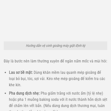
Hướng dẫn vệ sinh gioăng máy giặt định kỳ
Đây là bước nên làm thường xuyên để ngăn nấm mốc và mùi hôi:
Lau sơ bề mặt:
Dùng khăn mềm lau quanh mép gioăng để
loại bỏ bụi, tóc, sợi vải. Kéo nhẹ mép gioăng để kiểm tra các
khe kín.
Pha dung dịch nhẹ:
Pha giấm trắng với nước ấm (tỷ lệ nhẹ)
hoặc pha 1 muỗng baking soda với ít nước thành hỗn dịch sệt
để chấm lên vết bẩn. (Nếu dùng dung dịch thương mại, tuân