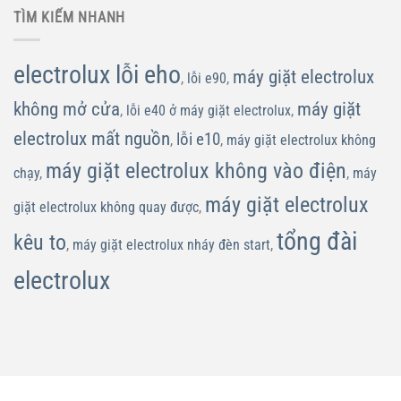
TÌM KIẾM NHANH
electrolux lỗi eho
máy giặt electrolux
,
lỗi e90
,
không mở cửa
máy giặt
,
lỗi e40 ở máy giặt electrolux
,
electrolux mất nguồn
lỗi e10
,
,
máy giặt electrolux không
máy giặt electrolux không vào điện
chạy
,
,
máy
máy giặt electrolux
giặt electrolux không quay được
,
tổng đài
kêu to
,
máy giặt electrolux nháy đèn start
,
electrolux