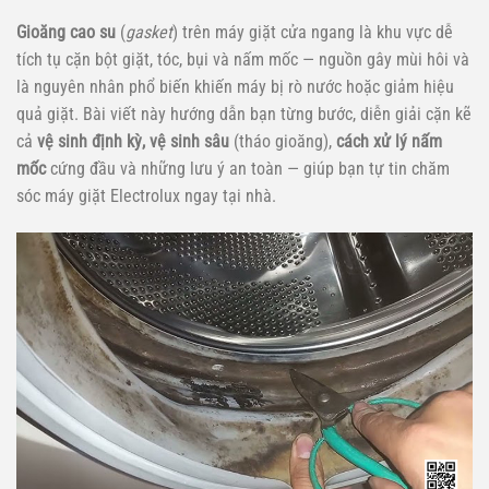
Gioăng cao su
(
gasket
) trên máy giặt cửa ngang là khu vực dễ
tích tụ cặn bột giặt, tóc, bụi và nấm mốc — nguồn gây mùi hôi và
là nguyên nhân phổ biến khiến máy bị rò nước hoặc giảm hiệu
quả giặt. Bài viết này hướng dẫn bạn từng bước, diễn giải cặn kẽ
cả
vệ sinh định kỳ, vệ sinh sâu
(tháo gioăng),
cách xử lý nấm
mốc
cứng đầu và những lưu ý an toàn — giúp bạn tự tin chăm
sóc máy giặt Electrolux ngay tại nhà.