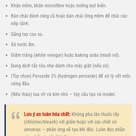
Khăn mềm, khăn microfibre hoặc miếng bọt biển.
Bàn chải đánh răng cũ hoặc bàn chải lông mềm để chải các
nếp rãnh.
Găng tay cao su.
Xô nước ấm.
Giấm trắng (white vinegar) hoặc baking soda (muối nở).
Dung dịch tẩy rửa nhẹ dành cho máy giặt (nếu có).
(Tùy chọn) Peroxide 3% (hydrogen peroxide) để xử lý vết mốc
cứng đầu.
(Nếu tháo) tua vít và kìm nhỏ — tùy cấu tạo và model.
Lưu ý an toàn hóa chất:
Không pha lẫn thuốc tẩy
(chlorine/bleach) với giấm hoặc với các chất có
amoniac — phản ứng sẽ tạo khí độc. Luôn đọc nhãn