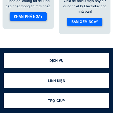
Theo dõi chúng tôi để luôn
Chia sẻ nhiều mẹo hay sử
cập nhật thông tin mới nhất.
dụng thiết bị Electrolux cho
nhà bạn!
KHÁM PHÁ NGAY
BẤM XEM NGAY
DỊCH VỤ
LINH KIỆN
TRỢ GIÚP