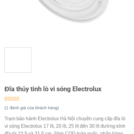
Đĩa thủy tinh lò vi sóng Electrolux
5.00
1
trên 5
(
1
đánh giá của khách hàng)
dựa trên
đánh giá
Trạm bảo hành Electrolux Hà Nội chuyên cung cấp đĩa lò
vi sóng Electrolux 17 lít, 20 lít, 25 lít đến 30 lít đường kính
đĩa từ 22,5 và 31,5 cm. Ship COD toàn quốc, nhận hàng