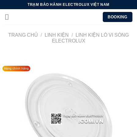
Chuyển
TRẠM BẢO HÀNH ELECTROLUX VIỆT NAM
đến
BOOKING
nội
dung
TRANG CHỦ
/
LINH KIỆN
/
LINH KIỆN LÒ VI SÓNG
ELECTROLUX
Hàng chính hãng