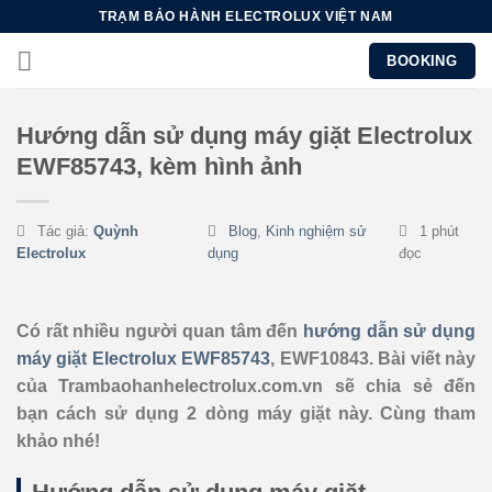
Chuyển
TRẠM BẢO HÀNH ELECTROLUX VIỆT NAM
đến
BOOKING
nội
dung
Hướng dẫn sử dụng máy giặt Electrolux
EWF85743, kèm hình ảnh
Tác giả:
Quỳnh
Blog
,
Kinh nghiệm sử
1 phút
Electrolux
dụng
đọc
Có rất nhiều người quan tâm đến
hướng dẫn sử dụng
máy giặt Electrolux EWF85743
, EWF10843. Bài viết này
của Trambaohanhelectrolux.com.vn sẽ chia sẻ đến
bạn cách sử dụng 2 dòng máy giặt này. Cùng tham
khảo nhé!