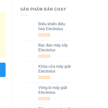
SẢN PHẨM BÁN CHẠY
Điều khiển điều
hòa Electrolux
Được xếp
hạng
5.00
5
Bạc đạn máy sấy
sao
Electrolux
Được xếp
hạng
5.00
5
Khóa cửa máy giặt
sao
Electrolux
Được xếp
hạng
5.00
5
Vòng bi máy giặt
sao
Electrolux
Được xếp