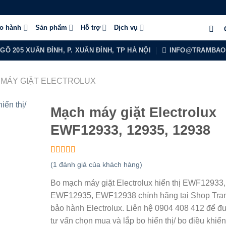
ảo hành
Sản phẩm
Hỗ trợ
Dịch vụ
NGÕ 205 XUÂN ĐỈNH, P. XUÂN ĐỈNH, TP HÀ NỘI
INFO@TRAMBAO
N MÁY GIẶT ELECTROLUX
Mạch máy giặt Electrolux
EWF12933, 12935, 12938
5.00
1
trên 5
(
1
đánh giá của khách hàng)
dựa trên
đánh giá
Bo mạch máy giặt Electrolux hiển thị EWF12933,
EWF12935, EWF12938 chính hãng tại Shop Trạ
bảo hành Electrolux. Liên hệ 0904 408 412 để đ
tư vấn chọn mua và lắp bo hiển thị/ bo điều khiển