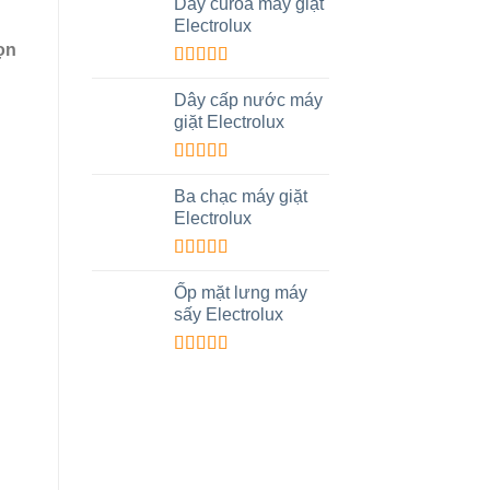
hạng
5.00
5
Dây curoa máy giặt
sao
Electrolux
ọn
Được xếp
hạng
4.00
Dây cấp nước máy
5 sao
giặt Electrolux
,
Được xếp
hạng
4.00
Ba chạc máy giặt
5 sao
Electrolux
Được xếp
hạng
5.00
5
Ốp mặt lưng máy
sao
sấy Electrolux
Được xếp
hạng
5.00
5
sao