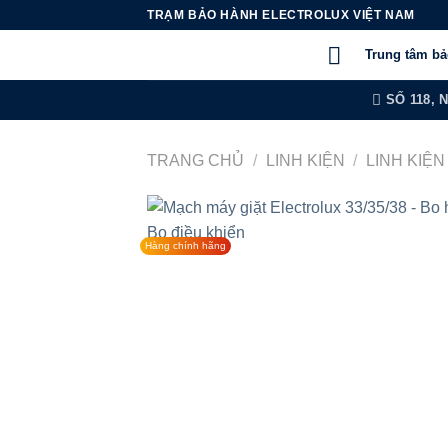
Chuyển
TRẠM BẢO HÀNH ELECTROLUX VIỆT NAM
đến
Trung tâm b
nội
dung
SỐ 118, 
TRANG CHỦ
/
LINH KIỆN
/
LINH KIỆ
Hàng chính hãng