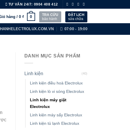
TƯ VẤN 24/7:
0904 408 412
TRA CỨU
ĐẶT LỊCH
0
Giỏ hàng /
0
₫
bảo hành
sửa chữa
HANHELECTROLUX.COM.VN
07:00 - 19:00
DANH MỤC SẢN PHẨM
Linh kiện
(40)
Linh kiện điều hoà Electrolux
Linh kiện lò vi sóng Electrolux
Linh kiện máy giặt
Electrolux
m
Linh kiện máy sấy Electrolux
ược
Linh kiện tủ lạnh Electrolux