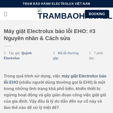
Chuyển
TRẠM BẢO HÀNH ELECTROLUX VIỆT NAM
đến
BOOKING
nội
dung
Máy giặt Electrolux báo lỗi EHO: #3
Nguyên nhân & Cách sửa
Tác giả:
Quỳnh
Mã lỗi thường
7 phút
Electrolux
gặp
đọc
Trong quá trình sử dụng, việc
máy giặt Electrolux báo
lỗi EHO
(nhiều người dùng thường gọi là EH0) là một
trong những tình trạng khá phổ biến, khiến thiết bị
ngừng hoạt động và gây gián đoạn công việc giặt giũ
của gia đình. Vậy đâu là lý do dẫn đến sự cố này và
làm thế nào để xử lý triệt để?