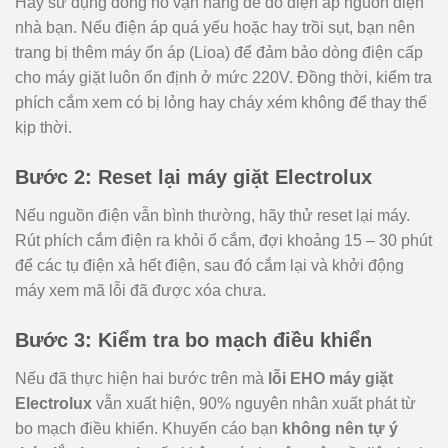
Hãy sử dụng đồng hồ vạn năng để đo điện áp nguồn điện
nhà bạn. Nếu điện áp quá yếu hoặc hay trồi sụt, bạn nên
trang bị thêm máy ổn áp (Lioa) để đảm bảo dòng điện cấp
cho máy giặt luôn ổn định ở mức 220V. Đồng thời, kiểm tra
phích cắm xem có bị lỏng hay cháy xém không để thay thế
kịp thời.
Bước 2: Reset lại máy giặt Electrolux
Nếu nguồn điện vẫn bình thường, hãy thử reset lại máy.
Rút phích cắm điện ra khỏi ổ cắm, đợi khoảng 15 – 30 phút
để các tụ điện xả hết điện, sau đó cắm lại và khởi động
máy xem mã lỗi đã được xóa chưa.
Bước 3: Kiểm tra bo mạch điều khiển
Nếu đã thực hiện hai bước trên mà
lỗi EHO máy giặt
Electrolux
vẫn xuất hiện, 90% nguyên nhân xuất phát từ
bo mạch điều khiển. Khuyến cáo bạn
không nên tự ý