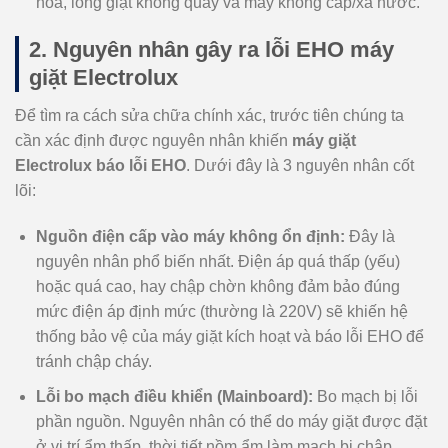
hóa, lồng giặt không quay và máy không cấp/xả nước.
2. Nguyên nhân gây ra lỗi EHO máy
giặt Electrolux
Để tìm ra cách sửa chữa chính xác, trước tiên chúng ta
cần xác định được nguyên nhân khiến
máy giặt
Electrolux báo lỗi EHO
. Dưới đây là 3 nguyên nhân cốt
lõi:
Nguồn điện cấp vào máy không ổn định:
Đây là
nguyên nhân phổ biến nhất. Điện áp quá thấp (yếu)
hoặc quá cao, hay chập chờn không đảm bảo đúng
mức điện áp định mức (thường là 220V) sẽ khiến hệ
thống bảo vệ của máy giặt kích hoạt và báo lỗi EHO để
tránh chập cháy.
Lỗi bo mạch điều khiển (Mainboard):
Bo mạch bị lỗi
phần nguồn. Nguyên nhân có thể do máy giặt được đặt
ở vị trí ẩm thấp, thời tiết nồm ẩm làm mạch bị chập,