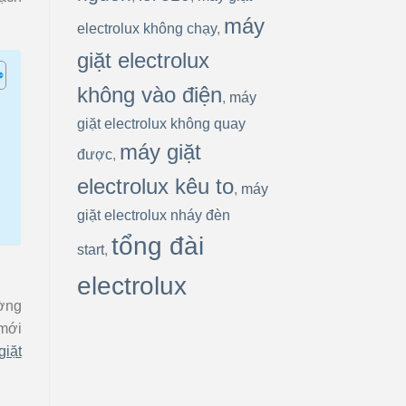
máy
electrolux không chạy
,
giặt electrolux
không vào điện
,
máy
giặt electrolux không quay
máy giặt
được
,
electrolux kêu to
,
máy
giặt electrolux nháy đèn
tổng đài
start
,
electrolux
ường
 mới
giặt