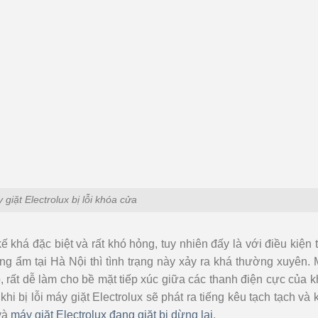
 giặt Electrolux bị lỗi khóa cửa
 khá đặc biệt và rất khó hỏng, tuy nhiên đấy là với điều kiện 
nóng ẩm tại Hà Nội thì tình trạng này xảy ra khá thường xuyên.
ấp, rất dễ làm cho bề mặt tiếp xúc giữa các thanh điện cực của 
i bị lỗi máy giặt Electrolux sẽ phát ra tiếng kêu tạch tạch và
và
máy giặt Electrolux đang giặt bị dừng lại
.