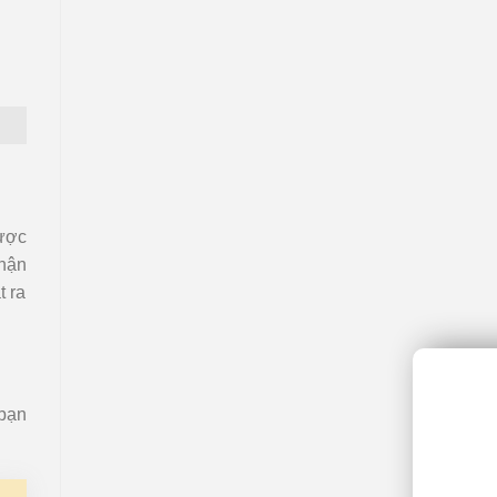
được
phận
t ra
 bạn