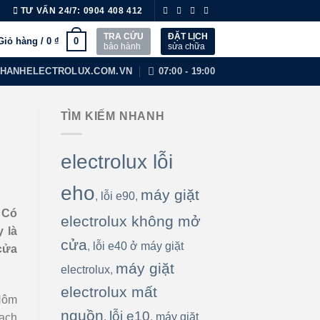
TƯ VẤN 24/7:
0904 408 412
TRA CỨU
ĐẶT LỊCH
0
Giỏ hàng /
0
₫
bảo hành
sửa chữa
HANHELECTROLUX.COM.VN
07:00 - 19:00
TÌM KIẾM NHANH
electrolux lỗi
eho
máy giặt
,
lỗi e90
,
 Có
electrolux không mở
 là
cửa
,
lỗi e40 ở máy giặt
cửa
máy giặt
electrolux
,
electrolux mất
 Hôm
nguồn
lỗi e10
,
,
máy giặt
tạch