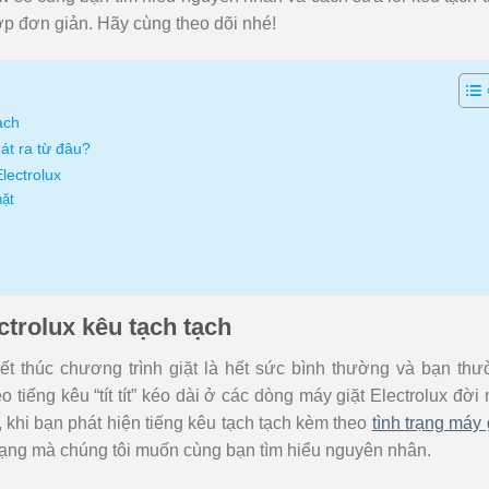
ợp đơn giản. Hãy cùng theo dõi nhé!
ạch
hát ra từ đâu?
lectrolux
hặt
trolux kêu tạch tạch
ết thúc chương trình giặt là hết sức bình thường và bạn th
 tiếng kêu “tít tít” kéo dài ở các dòng máy giặt Electrolux đời
 khi bạn phát hiện tiếng kêu tạch tạch kèm theo
tình trạng máy 
 trạng mà chúng tôi muốn cùng bạn tìm hiểu nguyên nhân.