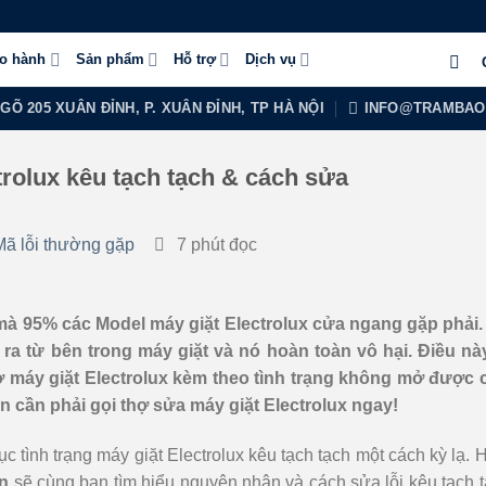
ảo hành
Sản phẩm
Hỗ trợ
Dịch vụ
NGÕ 205 XUÂN ĐỈNH, P. XUÂN ĐỈNH, TP HÀ NỘI
INFO@TRAMBAO
rolux kêu tạch tạch & cách sửa
Mã lỗi thường gặp
7 phút đọc
 mà 95% các Model máy giặt Electrolux cửa ngang gặp phải.
ra từ bên trong máy giặt và nó hoàn toàn vô hại. Điều này
 ở máy giặt Electrolux kèm theo tình trạng không mở được 
n cần phải gọi thợ sửa máy giặt Electrolux ngay!
 tình trạng máy giặt Electrolux kêu tạch tạch một cách kỳ lạ.
n
sẽ cùng bạn tìm hiểu nguyên nhân và cách sửa lỗi kêu tạch 