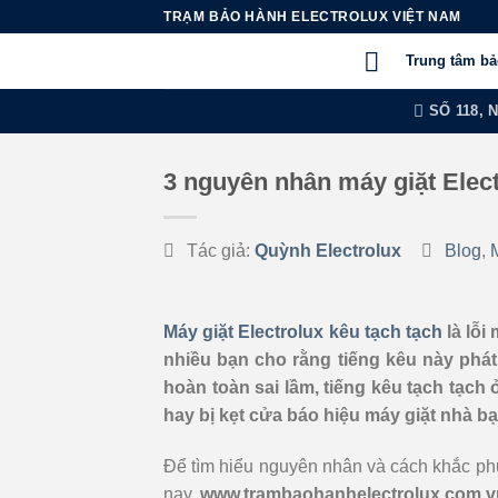
Chuyển
TRẠM BẢO HÀNH ELECTROLUX VIỆT NAM
đến
Trung tâm b
nội
dung
SỐ 118, 
3 nguyên nhân máy giặt Elect
Tác giả:
Quỳnh Electrolux
Blog
,
Máy giặt Electrolux kêu tạch tạch
là lỗi
nhiều bạn cho rằng tiếng kêu này phát 
hoàn toàn sai lầm, tiếng kêu tạch tạch
hay bị kẹt cửa báo hiệu máy giặt nhà bạ
Để tìm hiểu nguyên nhân và cách khắc phục
nay,
www.trambaohanhelectrolux.com.v