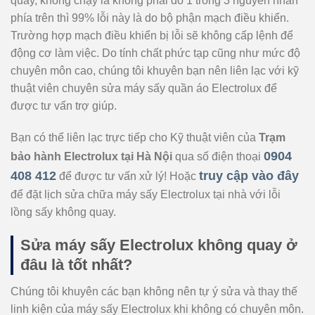
quay, không chạy là không phải do 1 trong 3 nguyên nhân
phía trên thì 99% lỗi này là do bộ phận mạch điều khiển.
Trường hợp mạch điều khiển bị lỗi sẽ không cấp lệnh để
động cơ làm việc. Do tính chất phức tạp cũng như mức độ
chuyên môn cao, chúng tôi khuyên bạn nên liên lạc với kỹ
thuật viên chuyên sửa máy sấy quần áo Electrolux để
được tư vấn trợ giúp.
Bạn có thể liên lạc trực tiếp cho Kỹ thuật viên của
Trạm
0904
bảo hành Electrolux tại Hà Nội
qua số điện thoại
408 412
truy cập vào đây
để được tư vấn xử lý! Hoặc
để đặt lịch sửa chữa máy sấy Electrolux tại nhà với lỗi
lồng sấy không quay.
Sửa máy sấy Electrolux không quay ở
đâu là tốt nhất?
Chúng tôi khuyên các bạn không nên tự ý sửa và thay thế
linh kiện của máy sấy Electrolux khi không có chuyên môn.