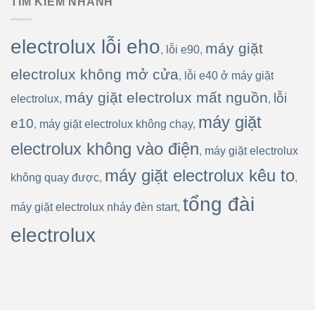
TÌM KIẾM NHANH
electrolux lỗi eho
máy giặt
,
lỗi e90
,
electrolux không mở cửa
,
lỗi e40 ở máy giặt
máy giặt electrolux mất nguồn
lỗi
electrolux
,
,
máy giặt
e10
,
máy giặt electrolux không chạy
,
electrolux không vào điện
,
máy giặt electrolux
máy giặt electrolux kêu to
không quay được
,
,
tổng đài
máy giặt electrolux nháy đèn start
,
electrolux