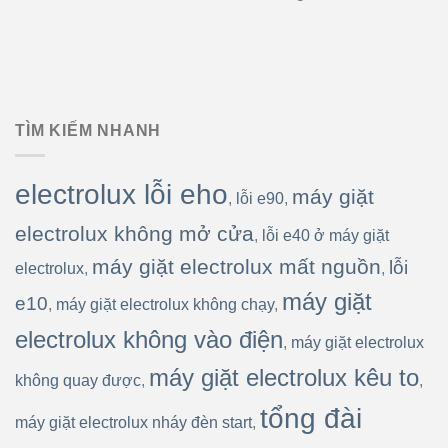
TÌM KIẾM NHANH
electrolux lỗi eho
máy giặt
,
lỗi e90
,
electrolux không mở cửa
,
lỗi e40 ở máy giặt
máy giặt electrolux mất nguồn
lỗi
electrolux
,
,
máy giặt
e10
,
máy giặt electrolux không chạy
,
electrolux không vào điện
,
máy giặt electrolux
máy giặt electrolux kêu to
không quay được
,
,
tổng đài
máy giặt electrolux nháy đèn start
,