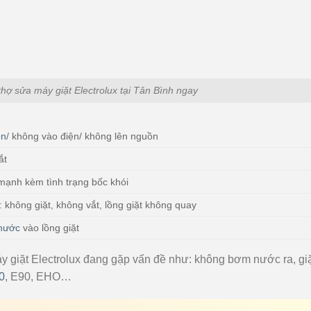
thợ sửa máy giặt Electrolux tại Tân Bình ngay
ồn
/ không vào điện/ không lên nguồn
ắt
c mạnh kèm tình trạng bốc khói
: không giặt, không vắt, lồng giặt không quay
 nước
vào lồng giặt
áy giặt Electrolux đang gặp vấn đề như: không bơm nước ra, gi
0
, E90, EHO…