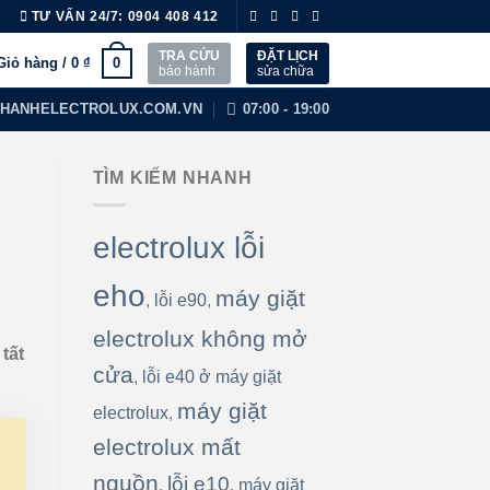
TƯ VẤN 24/7:
0904 408 412
TRA CỨU
ĐẶT LỊCH
0
Giỏ hàng /
0
₫
bảo hành
sửa chữa
HANHELECTROLUX.COM.VN
07:00 - 19:00
TÌM KIẾM NHANH
electrolux lỗi
eho
máy giặt
,
lỗi e90
,
electrolux không mở
tất
cửa
,
lỗi e40 ở máy giặt
máy giặt
electrolux
,
electrolux mất
nguồn
lỗi e10
,
,
máy giặt