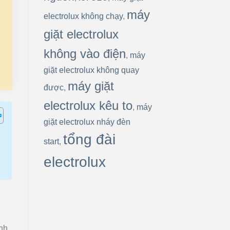
máy
electrolux không chạy
,
giặt electrolux
không vào điện
,
máy
giặt electrolux không quay
máy giặt
được
,
electrolux kêu to
,
máy
giặt electrolux nháy đèn
tổng đài
start
,
electrolux
ánh