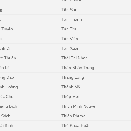
Tân Phước
ng
Tân Sơn
t
Tân Thành
 Tuyển
Tân Trụ
ặc
Tản Viên
nh Dị
Tân Xuân
ức Thuận
Thái Thị Nhạn
ền Lê
Thân Nhân Trung
ồng Đào
Thăng Long
inh Hoàng
Thành Mỹ
húc Chu
Thép Mới
ang Bích
Thích Minh Nguyệt
 Sách
Thiên Phước
ái Bình
Thủ Khoa Huân