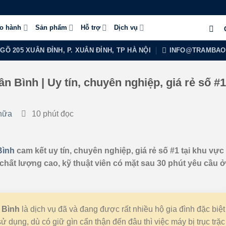
ảo hành
Sản phẩm
Hỗ trợ
Dịch vụ
NGÕ 205 XUÂN ĐỈNH, P. XUÂN ĐỈNH, TP HÀ NỘI
INFO@TRAMBAO
ân Bình | Uy tín, chuyên nghiệp, giá rẻ số #1
hữa
10 phút đọc
Bình
cam kết uy tín, chuyên nghiệp, giá rẻ số #1 tại khu vực
chất lượng cao, kỹ thuật viên có mặt sau 30 phút yêu cầu ở 
n Bình
là dịch vụ đã và đang được rất nhiều hộ gia đình đặc biệt
sử dụng, dù có giữ gìn cẩn thận đến đâu thì việc máy bị trục trặc