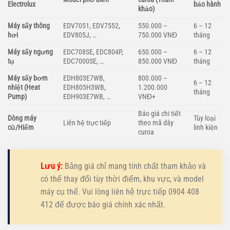
Electrolux
bảo hành
khảo)
Máy sấy thông
EDV7051, EDV7552,
550.000 –
6 – 12
hơi
EDV805J, …
750.000 VNĐ
tháng
Máy sấy ngưng
EDC708SE, EDC804P,
650.000 –
6 – 12
tụ
EDC7000SE, …
850.000 VNĐ
tháng
Máy sấy bơm
EDH803E7WB,
800.000 –
6 – 12
nhiệt (Heat
EDH805H3WB,
1.200.000
tháng
Pump)
EDH903E7WB, …
VNĐ+
Báo giá chi tiết
Dòng máy
Tùy loại
Liên hệ trực tiếp
theo mã dây
cũ/Hiếm
linh kiện
curoa
Lưu ý:
Bảng giá chỉ mang tính chất tham khảo và
có thể thay đổi tùy thời điểm, khu vực, và model
máy cụ thể. Vui lòng liên hệ trực tiếp 0904 408
412 để được báo giá chính xác nhất.