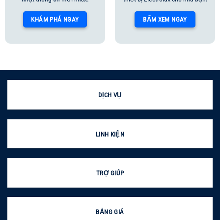
KHÁM PHÁ NGAY
BẤM XEM NGAY
DỊCH VỤ
LINH KIỆN
TRỢ GIÚP
BẢNG GIÁ