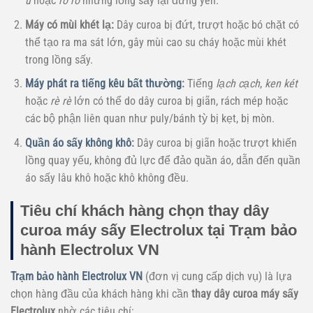
ù
hoặc
ro ro
nhưng lồng sấy lại đứng yên.
Máy có mùi khét lạ:
Dây curoa bị đứt, trượt hoặc bó chặt có
thể tạo ra ma sát lớn, gây mùi cao su cháy hoặc mùi khét
trong lồng sấy.
Máy phát ra tiếng kêu bất thường
:
Tiếng
lạch cạch
,
ken két
hoặc
rè rè
lớn có thể do dây curoa bị giãn, rách mép hoặc
các bộ phận liên quan như puly/bánh tỳ bị kẹt, bị mòn.
Quần áo sấy không khô
:
Dây curoa bị giãn hoặc trượt khiến
lồng quay yếu, không đủ lực để đảo quần áo, dẫn đến quần
áo sấy lâu khô hoặc khô không đều.
Tiêu chí khách hàng chọn thay dây
curoa máy sấy Electrolux tại Trạm bảo
hành Electrolux VN
Trạm bảo hành Electrolux VN
(đơn vị cung cấp dịch vụ) là lựa
chọn hàng đầu của khách hàng khi cần
thay dây curoa máy sấy
Electrolux
nhờ các tiêu chí: