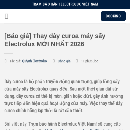
Chuyển
TRẠM BẢO HÀNH ELECTROLUX VIỆT NAM
đến
BOOKING
nội
dung
[Báo giá] Thay dây curoa máy sấy
Electrolux MỚI NHẤT 2026
Tác giả:
Quỳnh Electrolux
Bảng giá
11 phút đọc
Dây curoa là bộ phận truyền động quan trọng, giúp lồng sấy
của máy sấy Electrolux quay đều. Sau một thời gian dài sử
dụng, dây curoa có thể bị mòn, giãn hoặc đứt, gây ảnh hưởng
trực tiếp đến hiệu quả hoạt động của máy. Việc thay thế dây
curoa chính hãng kịp thời là rất cần thiết.
Bài viết này,
Trạm bảo hành Electrolux Việt Nam!
sẽ cung cấp