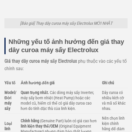
[Báo giá] Thay dây curoa máy sấy Electrolux MỚI NHẤT
Những yếu tố ảnh hưởng đến giá thay
dây curoa máy sấy Electrolux
Giá thay dây curoa máy sấy Electrolux
phụ thuộc vào các yếu tố
chính sau:
Yếu tố
Ảnh hưởng đến giá
Ghi chú
Model/
Quan trọng nhất.
Các dòng máy sấy Inverter,
Dây curoa có
Đời
máy sấy bơm nhiệt (Heat Pump) hoặc các
nhiều kích cỡ
máy
model cũ, hiếm có thể có giá dây curoa cao
và mã số khác
sấy
hơn do tính đặc thù của linh kiện.
nhau.
Nên chọn linh
Chính hãng
(Genuine Part) luôn có giá cao hơn
Loại
kiện chính
linh kiện thay thế/OEM
(Original Equipment
linh
hãng để đảm
Manufacturer) nhưng đảm bảo chất lượng,