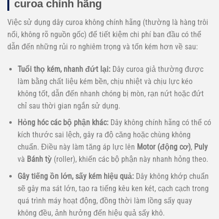
curoa chính hãng
Việc sử dụng dây curoa không chính hãng (thường là hàng trôi
nổi, không rõ nguồn gốc) để tiết kiệm chi phí ban đầu có thể
dẫn đến những rủi ro nghiêm trọng và tốn kém hơn về sau:
Tuổi thọ kém, nhanh đứt lại:
Dây curoa giả thường được
làm bằng chất liệu kém bền, chịu nhiệt và chịu lực kéo
không tốt, dẫn đến nhanh chóng bị mòn, rạn nứt hoặc đứt
chỉ sau thời gian ngắn sử dụng.
Hỏng hóc các bộ phận khác:
Dây không chính hãng có thể có
kích thước sai lệch, gây ra độ căng hoặc chùng không
chuẩn. Điều này làm tăng áp lực lên
Motor (động cơ)
,
Puly
và
Bánh tỳ
(roller), khiến các bộ phận này nhanh hỏng theo.
Gây tiếng ồn lớn, sấy kém hiệu quả:
Dây không khớp chuẩn
sẽ gây ma sát lớn, tạo ra tiếng kêu ken két, cạch cạch trong
quá trình máy hoạt động, đồng thời làm lồng sấy quay
không đều, ảnh hưởng đến hiệu quả sấy khô.