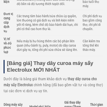
kiện
bảo tuổi thọ
độ bền và độ tương thích tuyệt đối.
máy.
Đơn vị
Các trung tâm bảo hành/sửa chữa ủy quyền,
Chi phí dịch vụ
cung
lớn thường có giá dịch vụ và linh kiện niêm
bao gồm công
cấp
yết rõ ràng, kèm chế độ bảo hành dài hạn, chi
thợ, chi phí di
dịch
phí có thể cao hơn thợ lẻ.
chuyển.
vụ
Vị trí
Nếu máy bị hư hỏng thêm các bộ phận liên
Cần kiểm tra
và độ
quan (như bánh tỳ, puly, motor) do dây curoa
tổng thể khi
phức
đứt gây ra, tổng chi phí sửa chữa sẽ tăng lên.
tháo máy.
tạp
[Bảng giá] Thay dây curoa máy sấy
Electrolux MỚI NHẤT
Dưới đây là bảng giá tham khảo dịch vụ
thay dây curoa cho
máy sấy Electrolux
chính hãng (đã bao gồm vật tư và công thợ)
tại các đơn vị dịch vụ uy tín.
Giá thay dây
Dòng máy sấy
Thời gian
Model phổ biến
curoa (Tham