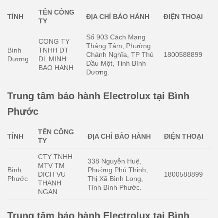
TÊN CÔNG
TỈNH
ĐỊA CHỈ BẢO HÀNH
ĐIỆN THOẠI
TY
Số 903 Cách Mạng
CONG TY
Tháng Tám, Phường
Bình
TNHH DT
Chánh Nghĩa, TP Thủ
1800588899
Dương
DL MINH
Dầu Một, Tỉnh Bình
BAO HANH
Dương.
Trung tâm bảo hành Electrolux tại Bình
Phước
TÊN CÔNG
TỈNH
ĐỊA CHỈ BẢO HÀNH
ĐIỆN THOẠI
TY
CTY TNHH
338 Nguyễn Huệ,
MTV TM
Bình
Phường Phú Thịnh,
DICH VU
1800588899
Phước
Thị Xã Bình Long,
THANH
Tỉnh Bình Phước.
NGAN
Trung tâm bảo hành Electrolux tại Bình