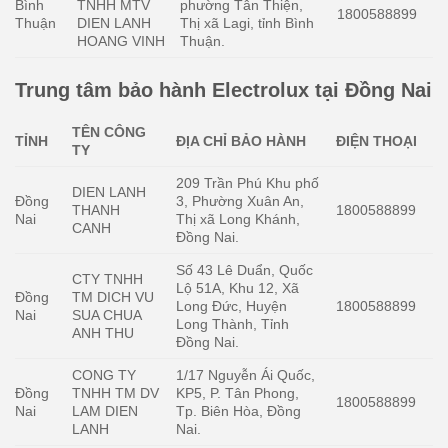
Bình
TNHH MTV
phường Tân Thiện,
1800588899
Thuận
DIEN LANH
Thị xã Lagi, tỉnh Bình
HOANG VINH
Thuận.
Trung tâm bảo hành Electrolux tại Đồng Nai
TÊN CÔNG
TỈNH
ĐỊA CHỈ BẢO HÀNH
ĐIỆN THOẠI
TY
209 Trần Phú Khu phố
DIEN LANH
Đồng
3, Phường Xuân An,
THANH
1800588899
Nai
Thị xã Long Khánh,
CANH
Đồng Nai.
Số 43 Lê Duẩn, Quốc
CTY TNHH
Lộ 51A, Khu 12, Xã
Đồng
TM DICH VU
Long Đức, Huyện
1800588899
Nai
SUA CHUA
Long Thành, Tỉnh
ANH THU
Đồng Nai.
CONG TY
1/17 Nguyễn Ái Quốc,
Đồng
TNHH TM DV
KP5, P. Tân Phong,
1800588899
Nai
LAM DIEN
Tp. Biên Hòa, Đồng
LANH
Nai.