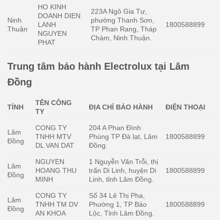
HO KINH
223A Ngô Gia Tự,
DOANH DIEN
Ninh
phường Thanh Sơn,
LANH
1800588899
Thuận
TP Phan Rang, Tháp
NGUYEN
Chàm, Ninh Thuận.
PHAT
Trung tâm bảo hành Electrolux tại Lâm
Đồng
TÊN CÔNG
TỈNH
ĐỊA CHỈ BẢO HÀNH
ĐIỆN THOẠI
TY
CONG TY
204 A Phan Đình
Lâm
TNHH MTV
Phùng TP Đà lạt, Lâm
1800588899
Đồng
DL VAN DAT
Đồng.
NGUYEN
1 Nguyễn Văn Trỗi, thị
Lâm
HOANG THU
trấn Di Linh, huyện Di
1800588899
Đồng
MINH
Linh, tỉnh Lâm Đồng.
CONG TY
Số 34 Lê Thị Pha,
Lâm
TNHH TM DV
Phường 1, TP Bảo
1800588899
Đồng
AN KHOA
Lộc, Tỉnh Lâm Đồng.