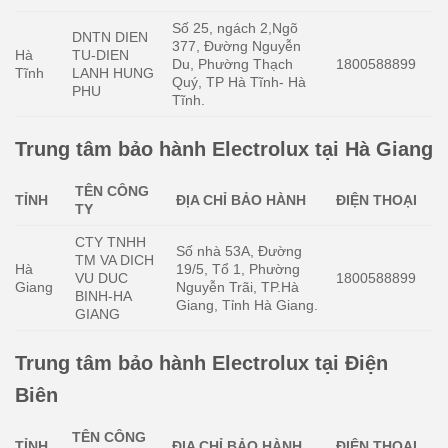
Số 25, ngách 2,Ngõ
DNTN DIEN
377, Đường Nguyễn
Hà
TU-DIEN
Du, Phường Thạch
1800588899
Tĩnh
LANH HUNG
Quý, TP Hà Tĩnh- Hà
PHU
Tĩnh.
Trung tâm bảo hành Electrolux tại Hà Giang
TÊN CÔNG
TỈNH
ĐỊA CHỈ BẢO HÀNH
ĐIỆN THOẠI
TY
CTY TNHH
Số nhà 53A, Đường
TM VA DICH
Hà
19/5, Tổ 1, Phường
VU DUC
1800588899
Giang
Nguyễn Trãi, TP.Hà
BINH-HA
Giang, Tỉnh Hà Giang.
GIANG
Trung tâm bảo hành Electrolux tại Điện
Biên
TÊN CÔNG
TỈNH
ĐỊA CHỈ BẢO HÀNH
ĐIỆN THOẠI