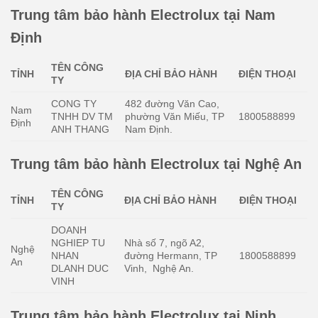
Trung tâm bảo hành Electrolux tại Nam
Định
TÊN CÔNG
TỈNH
ĐỊA CHỈ BẢO HÀNH
ĐIỆN THOẠI
TY
CONG TY
482 đường Văn Cao,
Nam
TNHH DV TM
phường Văn Miếu, TP
1800588899
Định
ANH THANG
Nam Định.
Trung tâm bảo hành Electrolux tại Nghệ An
TÊN CÔNG
TỈNH
ĐỊA CHỈ BẢO HÀNH
ĐIỆN THOẠI
TY
DOANH
NGHIEP TU
Nhà số 7, ngõ A2,
Nghệ
NHAN
đường Hermann, TP
1800588899
An
DLANH DUC
Vinh, Nghệ An.
VINH
Trung tâm bảo hành Electrolux tại Ninh