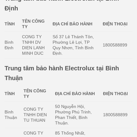
Định
TÊN CÔNG
TỈNH
ĐỊA CHỈ BẢO HÀNH
ĐIỆN THOẠI
TY
CONG TY
Số 37 Lê Thánh Tôn,
Bình
TNHH DV
Phường Lê Lợi, TP
1800588899
Định
DIEN LANH
Quy Nhơn, Tỉnh Bình
MINH DUC
Định.
Trung tâm bảo hành Electrolux tại Bình
Thuận
TÊN CÔNG
TỈNH
ĐỊA CHỈ BẢO HÀNH
ĐIỆN THOẠI
TY
50 Nguyễn Hội,
CONG TY
Bình
Phường Phú Trinh,
TNHH DIEN
1800588899
Thuận
Phan Thiết, Bình
TU THUAN
Thuận.
CONG TY
85 Thống Nhất,