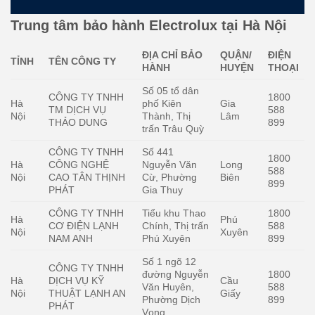
Trung tâm bảo hành Electrolux tại Hà Nội
ĐỊA CHỈ BẢO
QUẬN/
ĐIỆN
TỈNH
TÊN CÔNG TY
HÀNH
HUYỆN
THOẠI
Số 05 tổ dân
CÔNG TY TNHH
1800
Hà
phố Kiên
Gia
TM DỊCH VỤ
588
Nội
Thành, Thị
Lâm
THẢO DUNG
899
trấn Trâu Quỳ
CÔNG TY TNHH
Số 441
1800
Hà
CÔNG NGHỆ
Nguyễn Văn
Long
588
Nội
CAO TÂN THỊNH
Cừ, Phường
Biên
899
PHÁT
Gia Thuy
CÔNG TY TNHH
Tiểu khu Thao
1800
Hà
Phú
CƠ ĐIỆN LẠNH
Chính, Thị trấn
588
Nội
Xuyên
NAM ANH
Phú Xuyên
899
Số 1 ngõ 12
CÔNG TY TNHH
đường Nguyễn
1800
Hà
DỊCH VỤ KỸ
Cầu
Văn Huyên,
588
Nội
THUẬT LẠNH AN
Giấy
Phường Dịch
899
PHÁT
Vọng