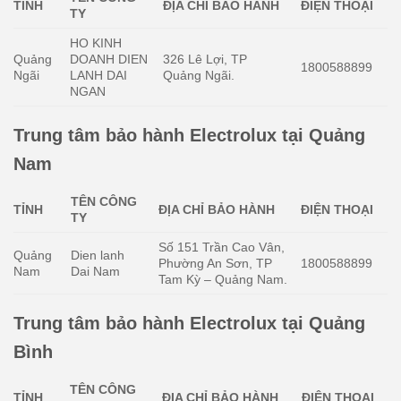
TỈNH
ĐỊA CHỈ BẢO HÀNH
ĐIỆN THOẠI
TY
HO KINH
Quảng
DOANH DIEN
326 Lê Lợi, TP
1800588899
Ngãi
LANH DAI
Quảng Ngãi.
NGAN
Trung tâm bảo hành Electrolux tại Quảng
Nam
TÊN CÔNG
TỈNH
ĐỊA CHỈ BẢO HÀNH
ĐIỆN THOẠI
TY
Số 151 Trần Cao Vân,
Quảng
Dien lanh
Phường An Sơn, TP
1800588899
Nam
Dai Nam
Tam Kỳ – Quảng Nam.
Trung tâm bảo hành Electrolux tại Quảng
Bình
TÊN CÔNG
TỈNH
ĐỊA CHỈ BẢO HÀNH
ĐIỆN THOẠI