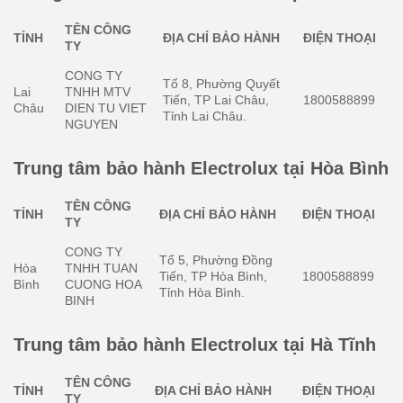
TÊN CÔNG
TỈNH
ĐỊA CHỈ BẢO HÀNH
ĐIỆN THOẠI
TY
CONG TY
Tổ 8, Phường Quyết
Lai
TNHH MTV
Tiến, TP Lai Châu,
1800588899
Châu
DIEN TU VIET
Tỉnh Lai Châu.
NGUYEN
Trung tâm bảo hành Electrolux tại Hòa Bình
TÊN CÔNG
TỈNH
ĐỊA CHỈ BẢO HÀNH
ĐIỆN THOẠI
TY
CONG TY
Tổ 5, Phường Đồng
Hòa
TNHH TUAN
Tiến, TP Hòa Bình,
1800588899
Bình
CUONG HOA
Tỉnh Hòa Bình.
BINH
Trung tâm bảo hành Electrolux tại Hà Tĩnh
TÊN CÔNG
TỈNH
ĐỊA CHỈ BẢO HÀNH
ĐIỆN THOẠI
TY