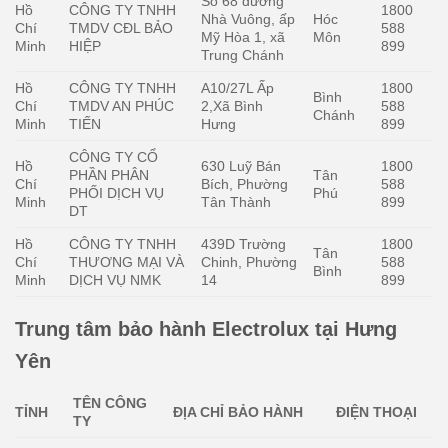
Số 68 đường
Hồ
CÔNG TY TNHH
1800
Nhà Vuông, ấp
Hóc
Chí
TMDV CĐL BẢO
588
Mỹ Hòa 1, xã
Môn
Minh
HIỆP
899
Trung Chánh
Hồ
CÔNG TY TNHH
A10/27L Ấp
1800
Bình
Chí
TMDV AN PHÚC
2,Xã Bình
588
Chánh
Minh
TIẾN
Hưng
899
CÔNG TY CỔ
Hồ
630 Luỹ Bán
1800
PHẦN PHÂN
Tân
Chí
Bích, Phường
588
PHỐI DỊCH VỤ
Phú
Minh
Tân Thành
899
DT
Hồ
CÔNG TY TNHH
439D Trường
1800
Tân
Chí
THƯƠNG MẠI VÀ
Chinh, Phường
588
Bình
Minh
DỊCH VỤ NMK
14
899
Trung tâm bảo hành Electrolux tại Hưng
Yên
TÊN CÔNG
TỈNH
ĐỊA CHỈ BẢO HÀNH
ĐIỆN THOẠI
TY