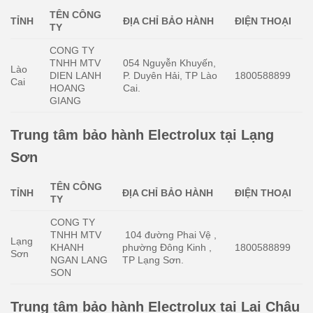
TÊN CÔNG
TỈNH
ĐỊA CHỈ BẢO HÀNH
ĐIỆN THOẠI
TY
CONG TY
TNHH MTV
054 Nguyễn Khuyến,
Lào
DIEN LANH
P. Duyên Hải, TP Lào
1800588899
Cai
HOANG
Cai.
GIANG
Trung tâm bảo hành Electrolux tại Lạng
Sơn
TÊN CÔNG
TỈNH
ĐỊA CHỈ BẢO HÀNH
ĐIỆN THOẠI
TY
CONG TY
TNHH MTV
104 đường Phai Vệ ,
Lạng
KHANH
phường Đông Kinh ,
1800588899
Sơn
NGAN LANG
TP Lạng Sơn.
SON
Trung tâm bảo hành Electrolux tại Lai Châu