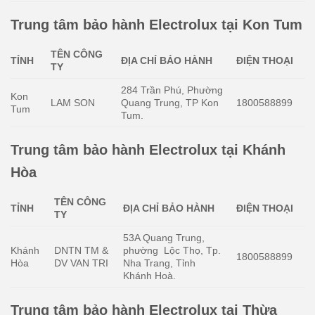
Trung tâm bảo hành Electrolux tại Kon Tum
TÊN CÔNG
TỈNH
ĐỊA CHỈ BẢO HÀNH
ĐIỆN THOẠI
TY
284 Trần Phú, Phường
Kon
LAM SON
Quang Trung, TP Kon
1800588899
Tum
Tum.
Trung tâm bảo hành Electrolux tại Khánh
Hòa
TÊN CÔNG
TỈNH
ĐỊA CHỈ BẢO HÀNH
ĐIỆN THOẠI
TY
53A Quang Trung,
Khánh
DNTN TM &
phường Lộc Thọ, Tp.
1800588899
Hòa
DV VAN TRI
Nha Trang, Tỉnh
Khánh Hoà.
Trung tâm bảo hành Electrolux tại Thừa