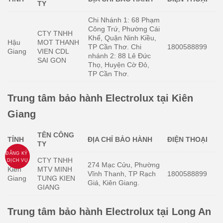
TY
Chi Nhánh 1: 68 Phạm
Công Trứ, Phường Cái
CTY TNHH
Khế, Quận Ninh Kiều,
Hậu
MOT THANH
TP Cần Thơ. Chi
1800588899
Giang
VIEN CDL
nhánh 2: 88 Lê Đức
SAI GON
Thọ, Huyện Cờ Đỏ,
TP Cần Thơ.
Trung tâm bảo hành Electrolux tại Kiên
Giang
TÊN CÔNG
TỈNH
ĐỊA CHỈ BẢO HÀNH
ĐIỆN THOẠI
TY
ĐĂNG KÝ
CTY TNHH
DỊCH VỤ
274 Mạc Cửu, Phường
Kiên
MTV MINH
Vĩnh Thanh, TP Rạch
1800588899
Giang
TUNG KIEN
Giá, Kiên Giang.
GIANG
Trung tâm bảo hành Electrolux tại Long An