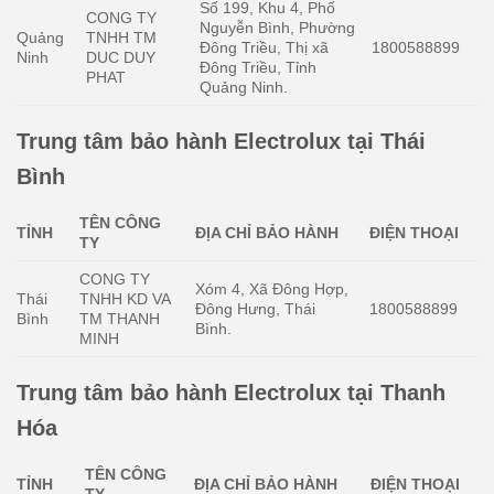
Số 199, Khu 4, Phố
CONG TY
Nguyễn Bình, Phường
Quảng
TNHH TM
Đông Triều, Thị xã
1800588899
Ninh
DUC DUY
Đông Triều, Tỉnh
PHAT
Quảng Ninh.
Trung tâm bảo hành Electrolux tại Thái
Bình
TÊN CÔNG
TỈNH
ĐỊA CHỈ BẢO HÀNH
ĐIỆN THOẠI
TY
CONG TY
Xóm 4, Xã Đông Hợp,
Thái
TNHH KD VA
Đông Hưng, Thái
1800588899
Bình
TM THANH
Bình.
MINH
Trung tâm bảo hành Electrolux tại Thanh
Hóa
TÊN CÔNG
TỈNH
ĐỊA CHỈ BẢO HÀNH
ĐIỆN THOẠI