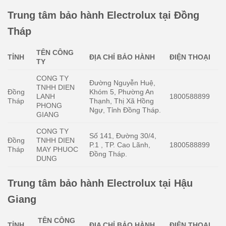
Trung tâm bảo hành Electrolux tại Đồng
Tháp
TÊN CÔNG
TỈNH
ĐỊA CHỈ BẢO HÀNH
ĐIỆN THOẠI
TY
CONG TY
Đường Nguyễn Huệ,
TNHH DIEN
Đồng
Khóm 5, Phường An
LANH
1800588899
Tháp
Thạnh, Thị Xã Hồng
PHONG
Ngự, Tỉnh Đồng Tháp.
GIANG
CONG TY
Số 141, Đường 30/4,
Đồng
TNHH DIEN
P.1 , TP. Cao Lãnh,
1800588899
Tháp
MAY PHUOC
Đồng Tháp.
DUNG
Trung tâm bảo hành Electrolux tại Hậu
Giang
TÊN CÔNG
TỈNH
ĐỊA CHỈ BẢO HÀNH
ĐIỆN THOẠI