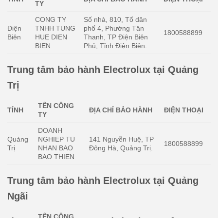
TY
CONG TY
Số nhà, 810, Tổ dân
Điện
TNHH TUNG
phố 4, Phường Tân
1800588899
Biên
HUE DIEN
Thanh, TP Điện Biên
BIEN
Phủ, Tỉnh Điện Biên.
Trung tâm bảo hành Electrolux tại Quảng
Trị
TÊN CÔNG
TỈNH
ĐỊA CHỈ BẢO HÀNH
ĐIỆN THOẠI
TY
DOANH
Quảng
NGHIEP TU
141 Nguyễn Huệ, TP
1800588899
Trị
NHAN BAO
Đông Hà, Quảng Trị.
BAO THIEN
Trung tâm bảo hành Electrolux tại Quảng
Ngãi
TÊN CÔNG