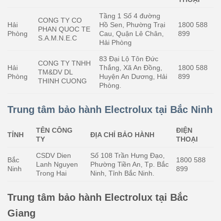
Tầng 1 Số 4 đường
CONG TY CO
Hải
Hồ Sen, Phường Trại
1800 588
PHAN QUOC TE
Phòng
Cau, Quận Lê Chân,
899
S.A.M.N.E.C
Hải Phòng
83 Đại Lộ Tôn Đức
CONG TY TNHH
Hải
Thắng, Xã An Đồng,
1800 588
TM&DV DL
Phòng
Huyện An Dương, Hải
899
THINH CUONG
Phòng.
Trung tâm bảo hành Electrolux tại Bắc Ninh
TÊN CÔNG
ĐIỆN
TỈNH
ĐỊA CHỈ BẢO HÀNH
TY
THOẠI
CSDV Dien
Số 108 Trần Hưng Đạo,
Bắc
1800 588
Lanh Nguyen
Phường Tiền An, Tp. Bắc
Ninh
899
Trong Hai
Ninh, Tỉnh Bắc Ninh.
Trung tâm bảo hành Electrolux tại Bắc
Giang