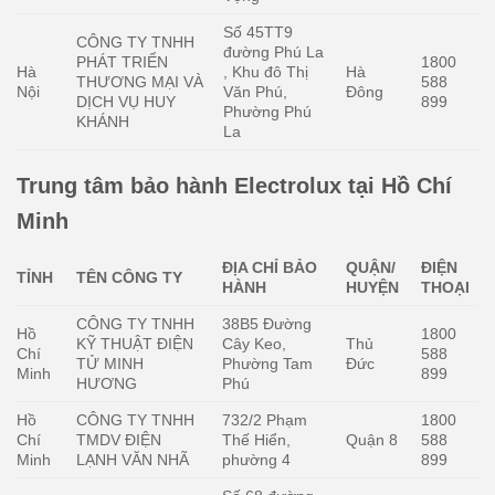
Số 45TT9
CÔNG TY TNHH
đường Phú La
PHÁT TRIỂN
1800
Hà
, Khu đô Thị
Hà
THƯƠNG MẠI VÀ
588
Nội
Văn Phú,
Đông
DỊCH VỤ HUY
899
Phường Phú
KHÁNH
La
Trung tâm bảo hành Electrolux tại Hồ Chí
Minh
ĐỊA CHỈ BẢO
QUẬN/
ĐIỆN
TỈNH
TÊN CÔNG TY
HÀNH
HUYỆN
THOẠI
CÔNG TY TNHH
38B5 Đường
Hồ
1800
KỸ THUẬT ĐIỆN
Cây Keo,
Thủ
Chí
588
TỬ MINH
Phường Tam
Đức
Minh
899
HƯƠNG
Phú
Hồ
CÔNG TY TNHH
732/2 Phạm
1800
Chí
TMDV ĐIỆN
Thế Hiển,
Quận 8
588
Minh
LẠNH VĂN NHÃ
phường 4
899