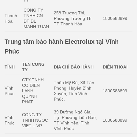
TY
CONG TY
258 Trường Thi,
Thanh
TNHH CN
Phường Trường Thi,
1800588899
Hóa
DT DL
TP Thanh Hóa.
MANH TUAN
Trung tâm bảo hành Electrolux tại Vĩnh
Phúc
TÊN CÔNG
TỈNH
ĐỊA CHỈ BẢO HÀNH
ĐIỆN THOẠI
TY
CTY TNHH
Thôn Mỹ Đô, Xã Tân
CO DIEN
Vĩnh
Phong, Huyện Bình
LANH
1800588899
Phúc
Xuyên, Tỉnh Vĩnh
QUYNH
Phúc.
PHAT
39 Đường Ngô Gia
CONG TY
Vĩnh
Tự, Phường Liên Bảo,
TNHH NGOC
1800588899
Phúc
TP Vĩnh Yên, Tỉnh
VIET – VP
Vĩnh Phúc.