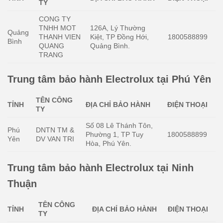
TY
CONG TY
TNHH MOT
126A, Lý Thường
Quảng
THANH VIEN
Kiệt, TP Đồng Hới,
1800588899
Bình
QUANG
Quảng Bình.
TRANG
Trung tâm bảo hành Electrolux tại Phú Yên
TÊN CÔNG
TỈNH
ĐỊA CHỈ BẢO HÀNH
ĐIỆN THOẠI
TY
Số 08 Lê Thánh Tôn,
Phú
DNTN TM &
Phường 1, TP Tuy
1800588899
Yên
DV VAN TRI
Hòa, Phú Yên.
Trung tâm bảo hành Electrolux tại Ninh
Thuận
TÊN CÔNG
TỈNH
ĐỊA CHỈ BẢO HÀNH
ĐIỆN THOẠI
TY