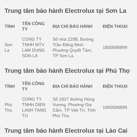
Trung tâm bảo hành Electrolux tại Sơn La
TÊN CÔNG
TỈNH
ĐỊA CHỈ BẢO HÀNH
ĐIỆN THOẠI
TY
CONG TY
Số nhà 229B, Đường
Sơn
TNHH MTV
Trần Đăng Ninh,
1800588899
La
LAM DUNG
Phường Quyết Tâm,
SON LA
TP Sơn La.
Trung tâm bảo hành Electrolux tại Phú Thọ
TÊN CÔNG
TỈNH
ĐỊA CHỈ BẢO HÀNH
ĐIỆN THOẠI
TY
CONG TY
Số 1827 đường Hùng
Phú
TNHH DIEN
Vương, Phường Gia
1800588899
Thọ
LANH TANG
Cẩm, TP Việt Trì, Tỉnh
TU
Phú Thọ.
Trung tâm bảo hành Electrolux tại Lào Cai