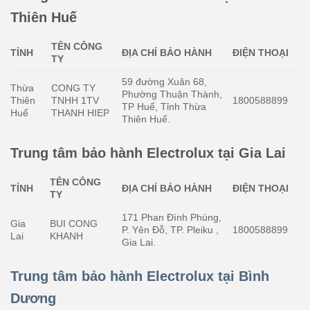
Thiên Huế
TÊN CÔNG
TỈNH
ĐỊA CHỈ BẢO HÀNH
ĐIỆN THOẠI
TY
59 đường Xuân 68,
Thừa
CONG TY
Phường Thuận Thành,
Thiên
TNHH 1TV
1800588899
TP Huế, Tỉnh Thừa
Huế
THANH HIEP
Thiên Huế.
Trung tâm bảo hành Electrolux tại Gia Lai
TÊN CÔNG
TỈNH
ĐỊA CHỈ BẢO HÀNH
ĐIỆN THOẠI
TY
171 Phan Đình Phùng,
Gia
BUI CONG
P. Yên Đỗ, TP. Pleiku ,
1800588899
Lai
KHANH
Gia Lai.
Trung tâm bảo hành Electrolux tại Bình
Dương