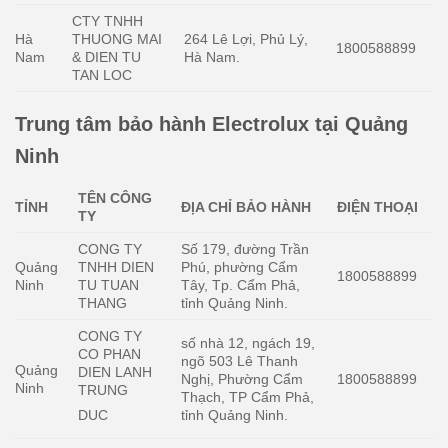
CTY TNHH
Hà
THUONG MAI
264 Lê Lợi, Phủ Lý,
1800588899
Nam
& DIEN TU
Hà Nam.
TAN LOC
Trung tâm bảo hành Electrolux tại Quảng
Ninh
TÊN CÔNG
TỈNH
ĐỊA CHỈ BẢO HÀNH
ĐIỆN THOẠI
TY
CONG TY
Số 179, đường Trần
Quảng
TNHH DIEN
Phú, phường Cẩm
1800588899
Ninh
TU TUAN
Tây, Tp. Cẩm Phả,
THANG
tỉnh Quảng Ninh.
CONG TY
số nhà 12, ngách 19,
CO PHAN
ngõ 503 Lê Thanh
Quảng
DIEN LANH
Nghị, Phường Cẩm
1800588899
Ninh
TRUNG
Thạch, TP Cẩm Phả,
tỉnh Quảng Ninh.
DUC