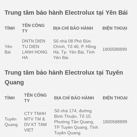
Trung tâm bảo hành Electrolux tại Yên Bái
TÊN CÔNG
TỈNH
ĐỊA CHỈ BẢO HÀNH
ĐIỆN THOẠI
TY
DNTN DIEN
Số nhà 08 Phó Đức
Yên
TU DIEN
Chính, Tổ 46, P. Hồng
1800588899
Bái
LANH HONG
Hà, Tp. Yên Bái, Tỉnh
HA
Yên Bái.
Trung tâm bảo hành Electrolux tại Tuyên
Quang
TÊN CÔNG
TỈNH
ĐỊA CHỈ BẢO HÀNH
ĐIỆN THOẠI
TY
Số nhà 174, đường
CTY TNHH
Bình Thuận, Tổ 10,
Tuyên
MTV TM &
Phường Tân Quang,
1800588899
Quang
DV KT TAM
TP Tuyên Quang, Tỉnh
VIET
Tuyên Quang.