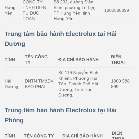
CONG TY
Số 233, đường Điện
Hưng
TNHH DIEN
Biên, phường Lê Lợi,
1800588899
Yên
TU DUC
TP Hưng Yên, tỉnh
TOAN
Hưng Yên.
Trung tâm bảo hành Electrolux tại Hải
Dương
TÊN CÔNG
ĐIỆN
TỈNH
ĐỊA CHỈ BẢO HÀNH
TY
THOẠI
Số 119 Nguyễn Bỉnh
Khiêm, Phường Hải
Hải
DNTN TM&DV
1800 588
Tân, Thành Phố Hải
Dương
BAO PHAT
899
Dương, Tỉnh Hải
Dương.
Trung tâm bảo hành Electrolux tại Hải
Phòng
ĐIỆN
TỈNH
TÊN CÔNG TY
ĐỊA CHỈ BẢO HÀNH
THOẠI