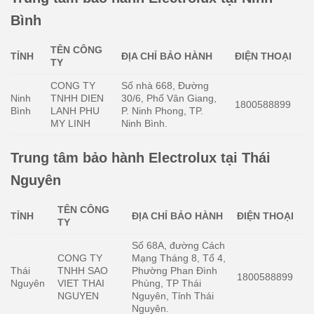
Bình
TÊN CÔNG
TỈNH
ĐỊA CHỈ BẢO HÀNH
ĐIỆN THOẠI
TY
CONG TY
Số nhà 668, Đường
Ninh
TNHH DIEN
30/6, Phố Vân Giang,
1800588899
Bình
LANH PHU
P. Ninh Phong, TP.
MY LINH
Ninh Bình.
Trung tâm bảo hành Electrolux tại Thái
Nguyên
TÊN CÔNG
TỈNH
ĐỊA CHỈ BẢO HÀNH
ĐIỆN THOẠI
TY
Số 68A, đường Cách
CONG TY
Mạng Tháng 8, Tổ 4,
Thái
TNHH SAO
Phường Phan Đình
1800588899
Nguyên
VIET THAI
Phùng, TP Thái
NGUYEN
Nguyên, Tỉnh Thái
Nguyên.