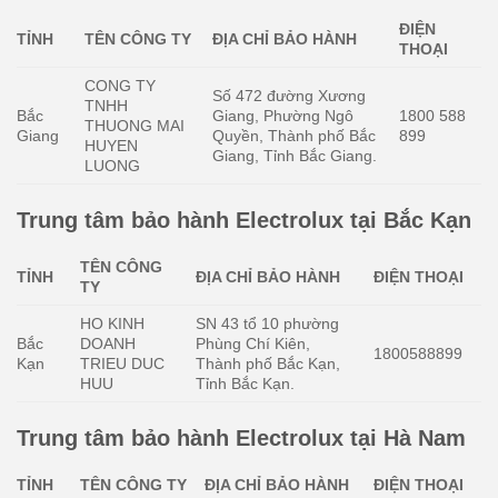
ĐIỆN
TỈNH
TÊN CÔNG TY
ĐỊA CHỈ BẢO HÀNH
THOẠI
CONG TY
Số 472 đường Xương
TNHH
Bắc
Giang, Phường Ngô
1800 588
THUONG MAI
Giang
Quyền, Thành phố Bắc
899
HUYEN
Giang, Tỉnh Bắc Giang.
LUONG
Trung tâm bảo hành Electrolux tại Bắc Kạn
TÊN CÔNG
TỈNH
ĐỊA CHỈ BẢO HÀNH
ĐIỆN THOẠI
TY
HO KINH
SN 43 tổ 10 phường
Bắc
DOANH
Phùng Chí Kiên,
1800588899
Kạn
TRIEU DUC
Thành phố Bắc Kạn,
HUU
Tỉnh Bắc Kạn.
Trung tâm bảo hành Electrolux tại Hà Nam
TỈNH
TÊN CÔNG TY
ĐỊA CHỈ BẢO HÀNH
ĐIỆN THOẠI